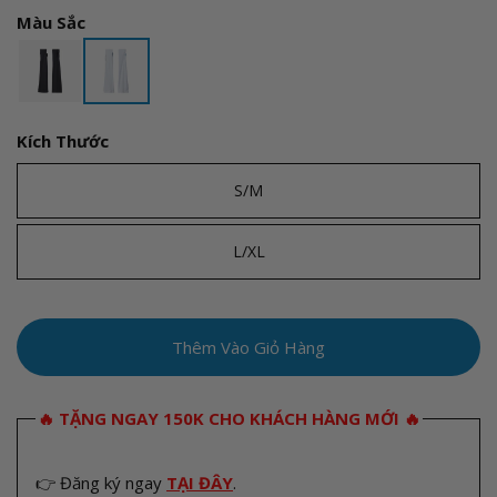
i
i
Màu Sắc
á
á
t
ư
h
u
Kích Thước
ô
đ
S/M
n
ã
g
i
L/XL
t
h
Thêm Vào Giỏ Hàng
ư
ờ
🔥 TẶNG NGAY 150K CHO KHÁCH HÀNG MỚI 🔥
n
g
👉 Đăng ký ngay
TẠI ĐÂY
.