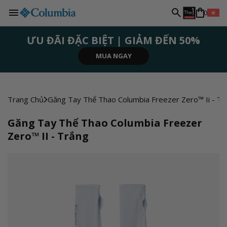
N
Chuyển
0
đến nội
g
dung
ƯU ĐÃI ĐẶC BIỆT | GIẢM ĐẾN 50%
ĐĂNG KÝ NGAY
ĐĂNG KÝ NGAY
MUA NGAY
MUA NGAY
MUA NGAY
ô
n
Trang Chủ
Găng Tay Thể Thao Columbia Freezer Zero™ Ii - Tr
n
Găng Tay Thể Thao Columbia Freezer
Zero™ II - Trắng
g
ữ