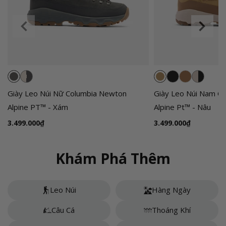
Giày Leo Núi Nữ Columbia Newton
Giày Leo Núi Nam C
Alpine PT™ - Xám
Alpine Pt™ - Nâu
G
3.499.000₫
G
3.499.000₫
i
i
á
á
Khám Phá Thêm
t
t
h
h
ô
ô
Leo Núi
Hàng Ngày
n
n
Câu Cá
Thoáng Khí
g
g
t
t