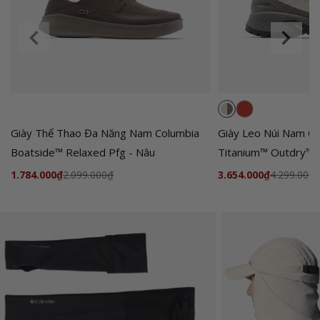
Giày Thể Thao Đa Năng Nam Columbia
Giày Leo Núi Nam Co
Boatside™ Relaxed Pfg - Nâu
Titanium™ Outdry™ 
1.784.000₫
2.099.000₫
G
G
3.654.000₫
4.299.000
i
i
á
á
t
ư
h
u
ô
đ
n
ã
g
i
t