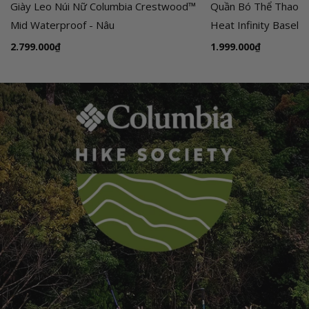
Giày Leo Núi Nữ Columbia Crestwood™
Quần Bó Thể Thao N
Mid Waterproof - Nâu
Heat Infinity Basela
G
2.799.000₫
G
1.999.000₫
i
i
á
á
t
t
h
h
ô
ô
n
n
g
g
t
t
h
h
ư
ư
ờ
ờ
n
n
g
g