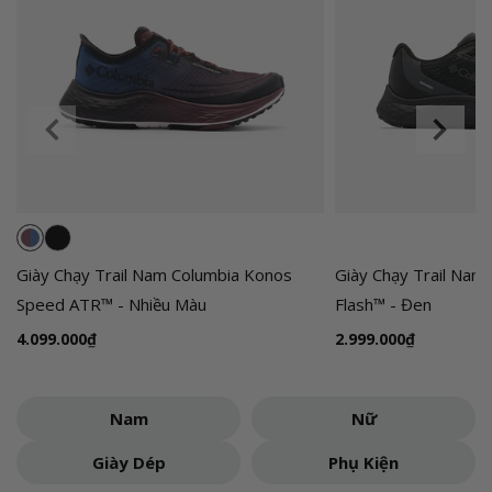
g
&
Đ
ồ
D
ã
N
g
o
Giày Chạy Trail Nam Columbia Konos
Giày Chạy Trail Nam
ạ
Speed ATR™ - Nhiều Màu
Flash™ - Đen
i
C
G
4.099.000₫
G
2.999.000₫
i
i
h
á
á
í
Nam
Nữ
t
t
n
h
h
h
Giày Dép
Phụ Kiện
ô
ô
H