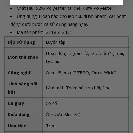
khí
Chất liệu: 52% Polyester tái chế, 48% Polyester
Ứng dụng: Hoàn hảo cho leo núi, đi bộ nhanh, các hoạt
động dưới nước và sử dụng hàng ngày
Mã sản phẩm: 2118552431
Dịp sử dụng
Luyện tập
Hoạt động ngoài trời, Đi bộ đường dài,
Môn thể thao
Leo núi
Công nghệ
Omni-Freeze™ ZERO, Omni-Wick™
Tính năng nổi
Làm mát, Thấm hút mồ hôi, Nhẹ
bật
Cổ giày
Có cổ
Kiểu dáng
Ôm vừa (Slim Fit)
Họa tiết
Trơn