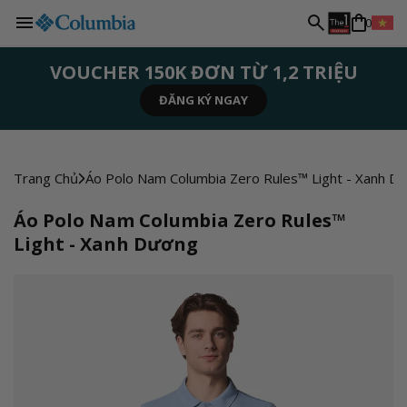
N
Chuyển
0
đến nội
g
dung
VOUCHER 150K ĐƠN TỪ 1,2 TRIỆU
ĐĂNG KÝ NGAY
ĐĂNG KÝ NGAY
MUA NGAY
MUA NGAY
MUA NGAY
ô
n
Trang Chủ
Áo Polo Nam Columbia Zero Rules™ Light - Xanh D
n
Áo Polo Nam Columbia Zero Rules™
Light - Xanh Dương
g
ữ