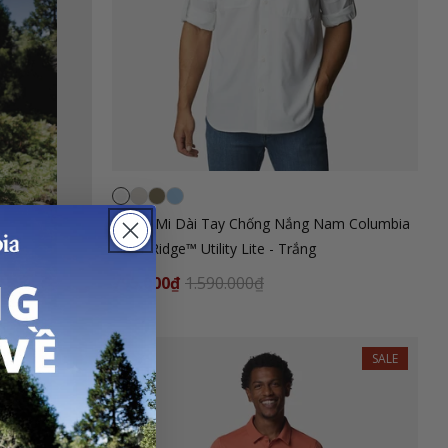
Áo Sơ Mi Dài Tay Chống Nắng Nam Columbia
Silver Ridge™ Utility Lite - Trắng
795.000₫
1.590.000₫
SALE
SALE