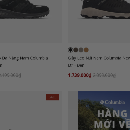
o Đa Năng Nam Columbia
Giày Leo Núi Nam Columbia Ne
en
Ltr - Đen
2.199.000₫
1.739.000₫
2.899.000₫
SALE