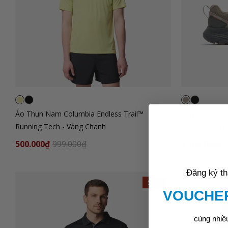
Áo Thun Nam Columbia Endless Trail™
Giày Thể Tha
Running Tech - Vàng Chanh
Benson™ - N
500.000₫
999.000₫
1.100.000₫
Đăng ký th
SALE
VOUCHER
cùng nhiề