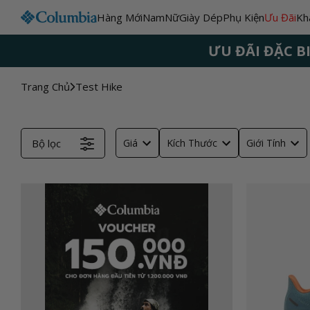
Chuyển
Hàng Mới
Nam
Nữ
Giày Dép
Phụ Kiện
Ưu Đãi
Kh
đến nội
ƯU ĐÃI ĐẶC B
dung
Trang Chủ
Test Hike
Giá
Kích Thước
Giới Tính