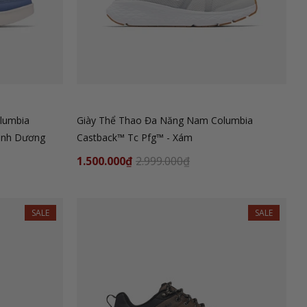
lumbia
Giày Thể Thao Đa Năng Nam Columbia
Xanh Dương
Castback™ Tc Pfg™ - Xám
1.500.000₫
2.999.000₫
SALE
SALE