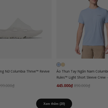
ng Nữ Columbia Thrive™ Revive
Áo Thun Tay Ngắn Nam Columbi
Rules™ Light Short Sleeve Crew
099.000₫
445.000₫
890.000₫
Xem thêm (20)