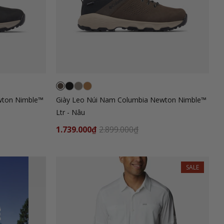
wton Nimble™
Giày Leo Núi Nam Columbia Newton Nimble™
Ltr - Nâu
1.739.000₫
2.899.000₫
SALE