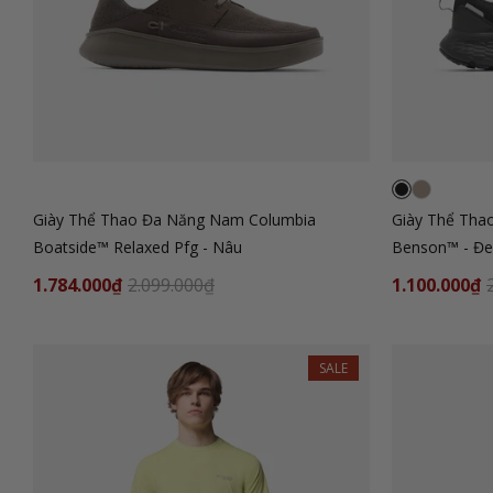
Giày Thể Thao Đa Năng Nam Columbia
Giày Thể Tha
Boatside™ Relaxed Pfg - Nâu
Benson™ - Đ
1.784.000₫
2.099.000₫
1.100.000₫
SALE