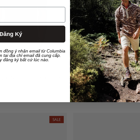
Đăng Ký
ạn đồng ý nhận email từ Columbia
 tại địa chỉ email đã cung cấp.
y đăng ký bất cứ lúc nào.
Ngắn Nam Columbia Tech Trail™
Áo Khoác Nam Columbia Hikebou
Navy
0.000₫
2.117.000₫
2.490.000₫
SALE