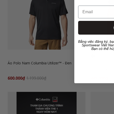
Email
Bằng việc đăng ký, b
Sportswear Việt Nam
Bạn có thể hủ
Áo Polo Nam Columbia Utilizer™ - Đen
Áo Thun Tay 
Neck II - Xám
600.000₫
1.199.000₫
445.000₫
89