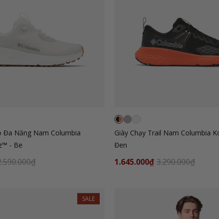
o Đa Năng Nam Columbia
Giày Chạy Trail Nam Columbia K
z™ - Be
Đen
2.590.000₫
1.645.000₫
3.290.000₫
SALE