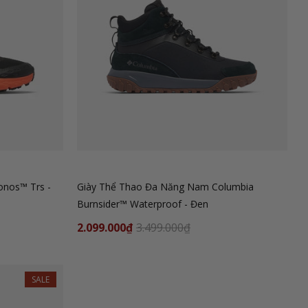
onos™ Trs -
Giày Thể Thao Đa Năng Nam Columbia
Burnsider™ Waterproof - Đen
2.099.000₫
3.499.000₫
SALE