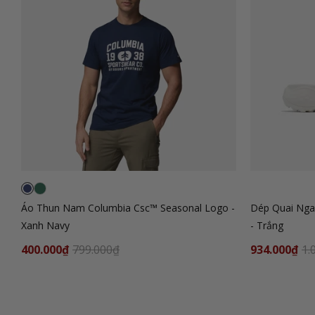
Áo Thun Nam Columbia Csc™ Seasonal Logo -
Dép Quai Nga
Xanh Navy
- Trắng
400.000₫
799.000₫
934.000₫
1.