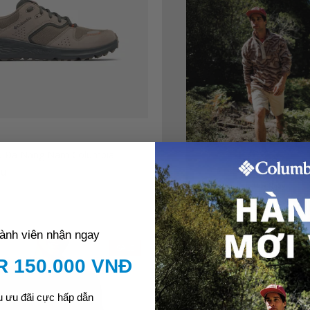
o Đa Năng Nam Columbia
âu
2.199.000₫
ành viên nhận ngay
SALE
 150.000 VNĐ
u ưu đãi cực hấp dẫn