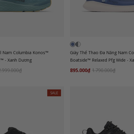
ail Nam Columbia Konos™
Giày Thể Thao Đa Năng Nam Co
t™ - Xanh Dương
Boatside™ Relaxed Pfg Wide - 
2.999.000₫
895.000₫
1.790.000₫
SALE