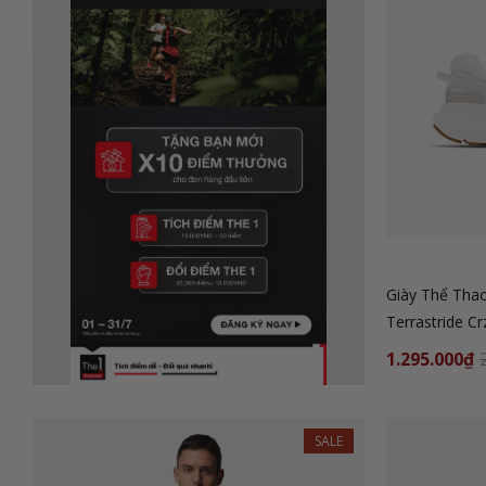
Giày Thể Tha
Terrastride Cr
1.295.000₫
SALE