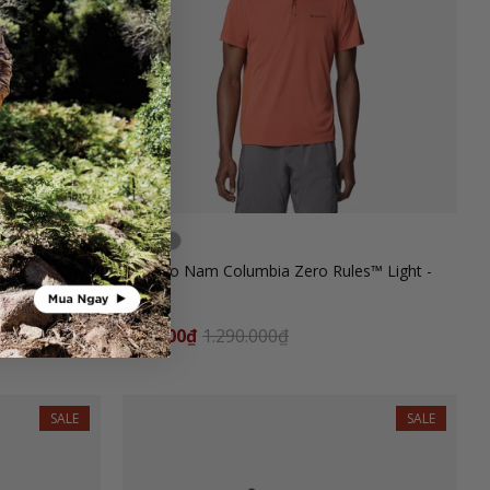
nd™ II - Xanh
Áo Polo Nam Columbia Zero Rules™ Light -
Cam
645.000₫
1.290.000₫
SALE
SALE