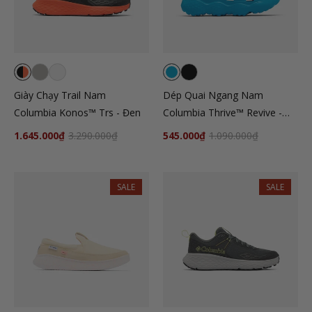
Giày Chạy Trail Nam
Dép Quai Ngang Nam
Columbia Konos™ Trs - Đen
Columbia Thrive™ Revive -
Xanh Dương
1.645.000₫
3.290.000₫
545.000₫
1.090.000₫
SALE
SALE