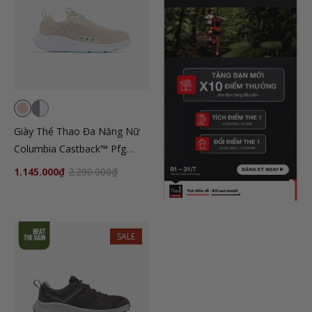
Giày Thể Thao Đa Năng Nữ
Columbia Castback™ Pfg
Wide - Be
1.145.000₫
2.290.000₫
SALE