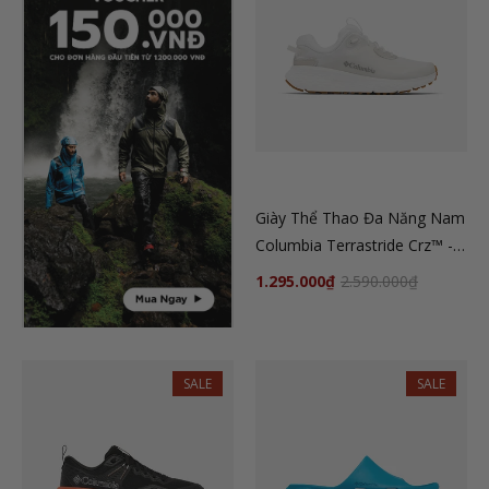
Giày Thể Thao Đa Năng Nam
Columbia Terrastride Crz™ -
Be
1.295.000₫
2.590.000₫
SALE
SALE