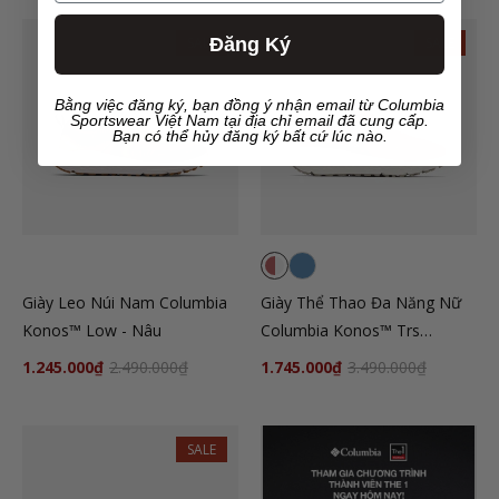
Đăng Ký
SALE
SALE
Bằng việc đăng ký, bạn đồng ý nhận email từ Columbia
Sportswear Việt Nam tại địa chỉ email đã cung cấp.
Bạn có thể hủy đăng ký bất cứ lúc nào.
Giày Leo Núi Nam Columbia
Giày Thể Thao Đa Năng Nữ
Konos™ Low - Nâu
Columbia Konos™ Trs
Outdry™ - Đỏ
1.245.000₫
2.490.000₫
1.745.000₫
3.490.000₫
SALE