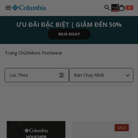
N
Chuyển
0
đến nội
g
dung
ƯU ĐÃI ĐẶC BIỆT | GIẢM ĐẾN 50%
ĐĂNG KÝ NGAY
ĐĂNG KÝ NGAY
MUA NGAY
MUA NGAY
MUA NGAY
ô
n
Trang Chủ
Moss Footwear
n
Lọc Theo
Bán Chạy Nhất
g
ữ
SALE